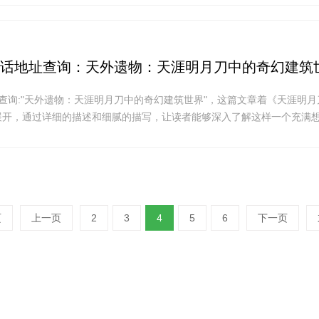
电话地址查询：天外遗物：天涯明月刀中的奇幻建筑
查询:"天外遗物：天涯明月刀中的奇幻建筑世界"，这篇文章着《天涯明月
展开，通过详细的描述和细腻的描写，让读者能够深入了解这样一个充满
页
上一页
2
3
4
5
6
下一页