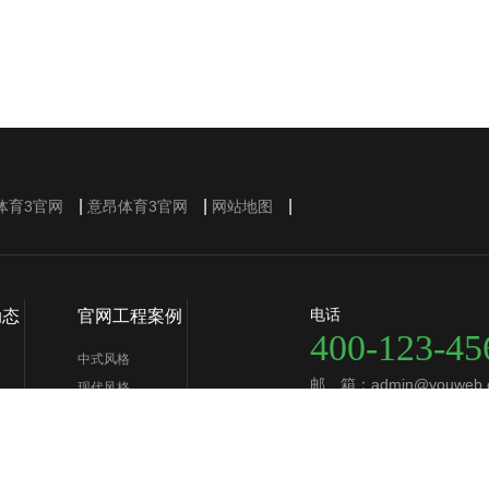
|
|
|
体育3官网
意昂体育3官网
网站地图
电话
动态
官网工程案例
400-123-45
中式风格
邮 箱：admin@youweb.
现代风格
手 机：13800000000
欧式风格
地 址：广东省广州市意
美式风格
公司