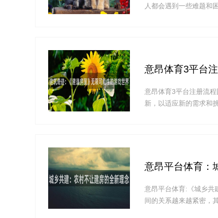
人都会遇到一些难题和
意昂体育3平台
意昂体育3平台注册流程
新，以适应新的需求和
意昂平台体育：
意昂平台体育:《城乡
间的关系越来越紧密，