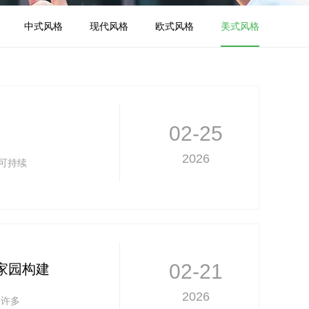
中式风格
现代风格
欧式风格
美式风格
02-25
2026
可持续
02-21
家园构建
2026
，许多