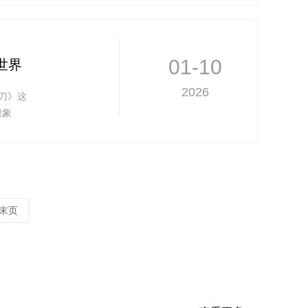
01-10
世界
2026
刀》这
想象
末页