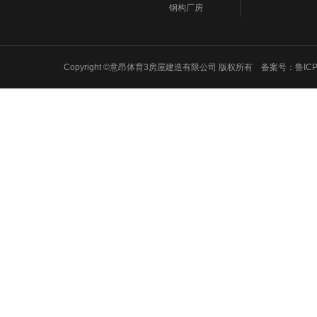
钢构厂房
Copyright ©意昂体育3房屋建造有限公司 版权所有 备案号：
鲁ICP