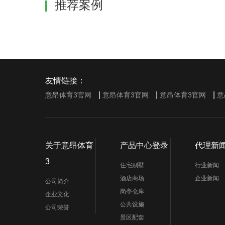
推荐案例
友情链接：
|
|
|
意昂体育3官网
意昂体育3官网
意昂体育3官网
意
关于意昂体育
产品中心登录
代理新
3
住宅别墅
行业新闻
酒店商场
企业新闻
公司简介
岗亭仓库
企业文化
公共设施
公司荣誉
景区配套