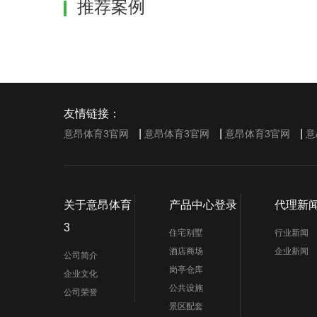
推荐案例
友情链接：
|
|
|
意昂体育3官网
意昂体育3官网
意昂体育3官网
意
关于意昂体育
产品中心登录
代理新
3
住宅别墅
行业新闻
酒店商场
企业新闻
公司简介
岗亭仓库
企业文化
公共设施
公司荣誉
景区配套