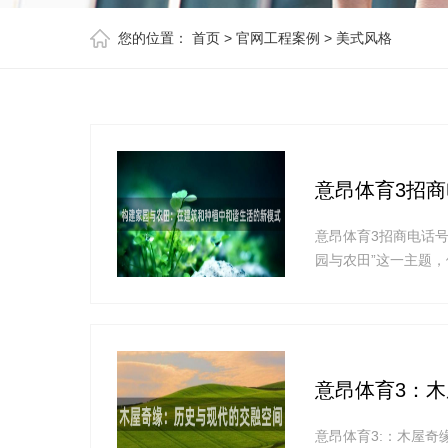
您的位置：
首页
>
官网工程案例
>
美式风格
意昂体育3招
意昂体育3招商电话
园与农田”这一主题
意昂体育3：
意昂体育3:：木屋奇