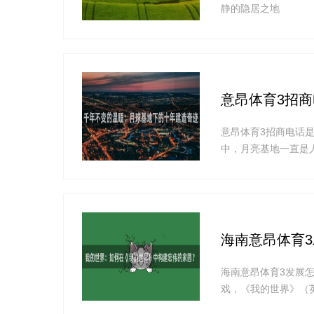
静的隐居之地
意昂体育3招
意昂体育3招商电话
中，月亮基地一直是
海南意昂体育
海南意昂体育3发展
戏，《我的世界》（英文