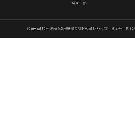
钢构厂房
Copyright ©意昂体育3房屋建造有限公司 版权所有 备案号：
鲁ICP