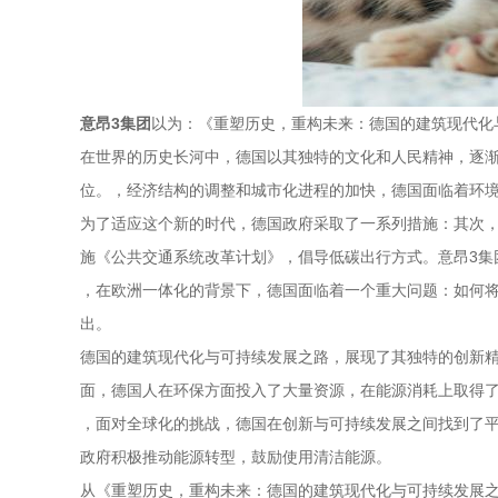
意昂3集团
以为：《重塑历史，重构未来：德国的建筑现代化
在世界的历史长河中，德国以其独特的文化和人民精神，逐
位。，经济结构的调整和城市化进程的加快，德国面临着环
为了适应这个新的时代，德国政府采取了一系列措施：其次
施《公共交通系统改革计划》，倡导低碳出行方式。意昂3集
，在欧洲一体化的背景下，德国面临着一个重大问题：如何
出。
德国的建筑现代化与可持续发展之路，展现了其独特的创新
面，德国人在环保方面投入了大量资源，在能源消耗上取得
，面对全球化的挑战，德国在创新与可持续发展之间找到了
政府积极推动能源转型，鼓励使用清洁能源。
从《重塑历史，重构未来：德国的建筑现代化与可持续发展