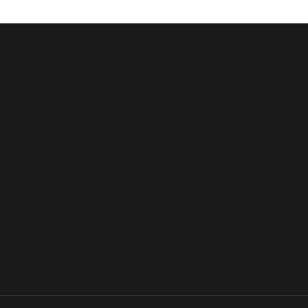
67
com
昂体育3房屋建造有限