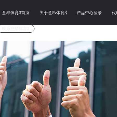
意昂体育3首页
关于意昂体育3
产品中心登录
代
联系意昂体育3