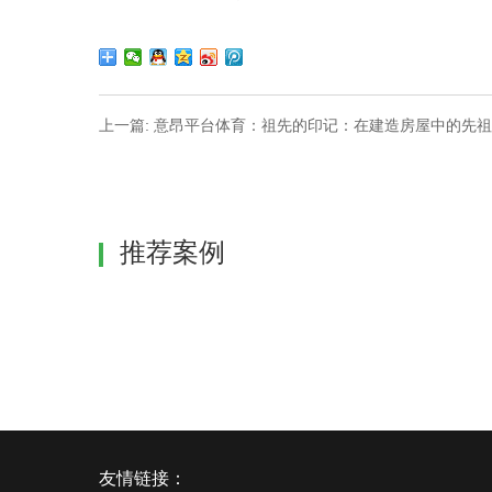
上一篇: 意昂平台体育：祖先的印记：在建造房屋中的先
推荐案例
友情链接：